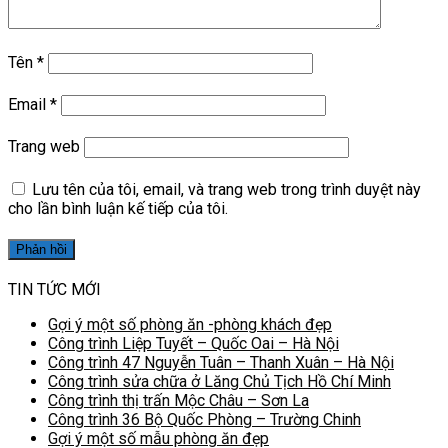
Tên
*
Email
*
Trang web
Lưu tên của tôi, email, và trang web trong trình duyệt này
cho lần bình luận kế tiếp của tôi.
TIN TỨC MỚI
Gợi ý một số phòng ăn -phòng khách đẹp
Công trình Liệp Tuyết – Quốc Oai – Hà Nội
Công trình 47 Nguyễn Tuân – Thanh Xuân – Hà Nội
Công trình sửa chữa ở Lăng Chủ Tịch Hồ Chí Minh
Công trình thị trấn Mộc Châu – Sơn La
Công trình 36 Bộ Quốc Phòng – Trường Chinh
Gợi ý một số mẫu phòng ăn đẹp