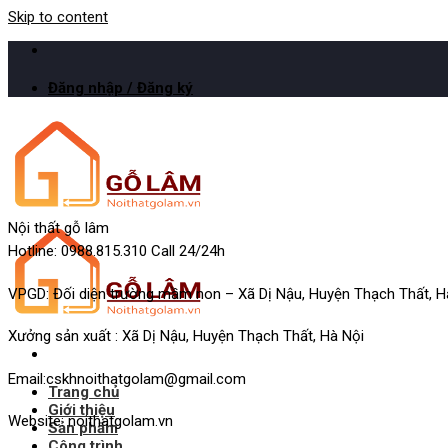
Skip to content
Đăng nhập / Đăng ký
Nội thất gỗ lâm
Hotline: 0988.815.310 Call 24/24h
VPGD: Đối diện trường mầm non – Xã Dị Nậu, Huyện Thạch Thất, H
Xưởng sản xuất : Xã Dị Nậu, Huyện Thạch Thất, Hà Nội
Email:cskhnoithatgolam@gmail.com
Trang chủ
Giới thiệu
Website: noithatgolam.vn
Sản phẩm
Công trình